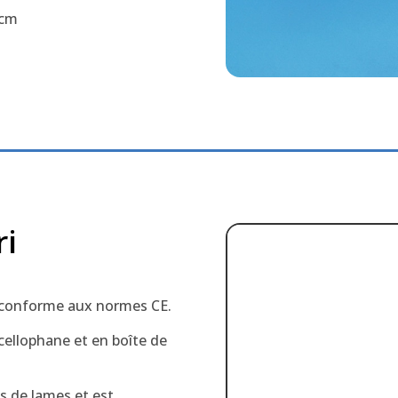
 cm
ri
, conforme aux normes CE.
cellophane et en boîte de
s de lames et est