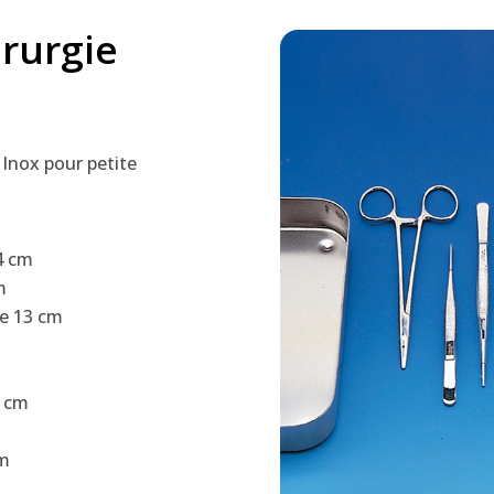
irurgie
 Inox pour petite
4 cm
m
de 13 cm
5 cm
cm